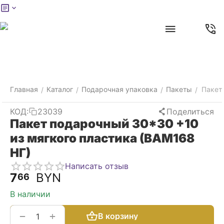
Меню
Главная
Найти
Отложенные
Контакты
Корзина
товары
Главная
Каталог
Подарочная упаковка
Пакеты
Пакет
/
/
/
/
КОД:
23039
Поделиться
Пакет подарочный 30*30 +10
из мягкого пластика (ВАМ168
НГ)
Написать отзыв
7
BYN
66
В наличии
+
−
В корзину