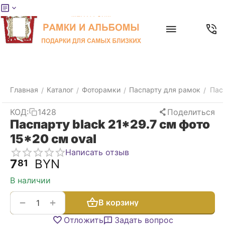
Меню
Главная
Найти
Отложенные
Контакты
Корзина
товары
Главная
Каталог
Фоторамки
Паспарту для рамок
Пасп
/
/
/
/
КОД:
1428
Поделиться
Паспарту black 21*29.7 см фото
15*20 см oval
Написать отзыв
7
BYN
81
В наличии
+
−
В корзину
Отложить
Задать вопрос