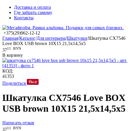
Доставка и оплата
Где забрать самому
Контакты
+375(29)962-12-12
Главная
/
Каталог
/
Для интерьера
/
Шкатулки
/
Шкатулка CX7546
Love BOX USB brown 10X15 21,5x14,5x5
11
BYN
37
В корзину
КОД:
41353
Поделиться
Шкатулка CX7546 Love BOX
USB brown 10X15 21,5x14,5x5
Написать отзыв
11
BYN
37