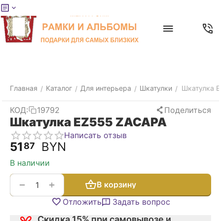
Меню
Главная
Найти
Отложенные
Контакты
Корзина
товары
Главная
Каталог
Для интерьера
Шкатулки
Шкатулка 
/
/
/
/
КОД:
19792
Поделиться
Шкатулка EZ555 ZACAPA
Написать отзыв
51
BYN
87
В наличии
+
−
В корзину
Отложить
Задать вопрос
Скидка 15% при самовывозе и