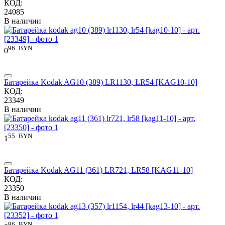
КОД:
24085
В наличии
96
BYN
0
Батарейка Kodak AG10 (389) LR1130, LR54 [KAG10-10]
КОД:
23349
В наличии
55
BYN
1
Батарейка Kodak AG11 (361) LR721, LR58 [KAG11-10]
КОД:
23350
В наличии
96
BYN