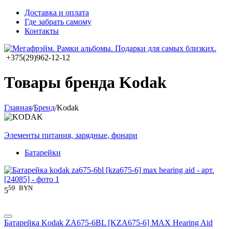
Доставка и оплата
Где забрать самому
Контакты
+375(29)962-12-12
Товары бренда Kodak
Главная
/
Бренд
/
Kodak
Элементы питания, зарядные, фонари
Батарейки
59
BYN
5
Батарейка Kodak ZA675-6BL [KZA675-6] MAX Hearing Aid