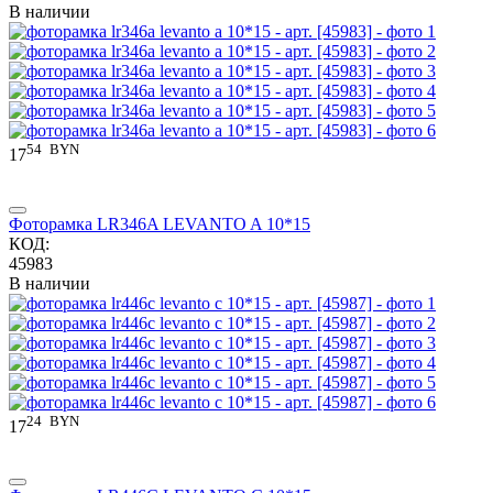
В наличии
54
BYN
17
Фоторамка LR346A LEVANTO A 10*15
КОД:
45983
В наличии
24
BYN
17