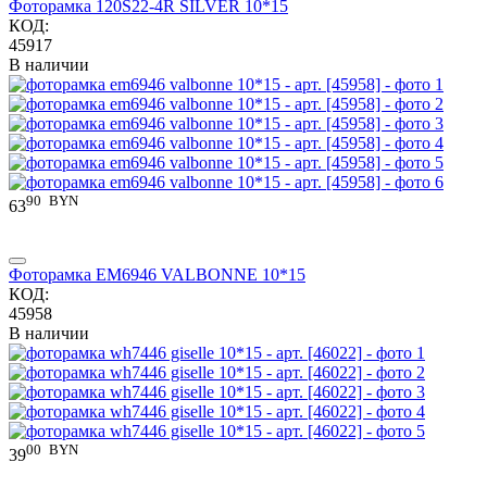
Фоторамка 120S22-4R SILVER 10*15
КОД:
45917
В наличии
90
BYN
63
Фоторамка EM6946 VALBONNE 10*15
КОД:
45958
В наличии
00
BYN
39