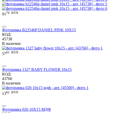
76
BYN
91
Фоторамка B22546P DANIEL PINK 10X15
КОД:
45738
В наличии
61
BYN
57
Фоторамка 1327 BABY FLOWER 10x15
КОД:
43766
В наличии
62
BYN
13
Фоторамка 026 10X15 МДФ