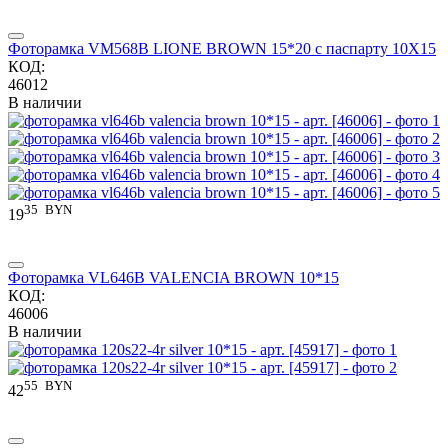
Фоторамка VM568B LIONE BROWN 15*20 с паспарту 10X15
КОД:
46012
В наличии
35
BYN
19
Фоторамка VL646B VALENCIA BROWN 10*15
КОД:
46006
В наличии
55
BYN
42