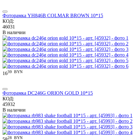
Фоторамка YH846B COLMAR BROWN 10*15
КОД:
46031
В наличии
39
BYN
16
Фоторамка DC246G ORION GOLD 10*15
КОД:
45932
В наличии
28
BYN
58