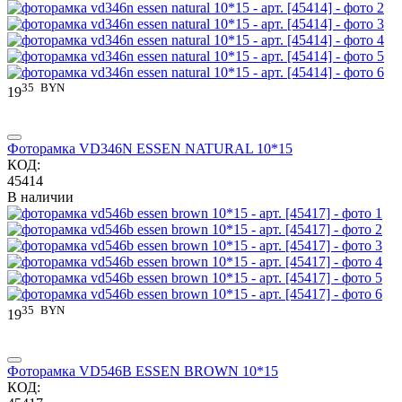
35
BYN
19
Фоторамка VD346N ESSEN NATURAL 10*15
КОД:
45414
В наличии
35
BYN
19
Фоторамка VD546B ESSEN BROWN 10*15
КОД: