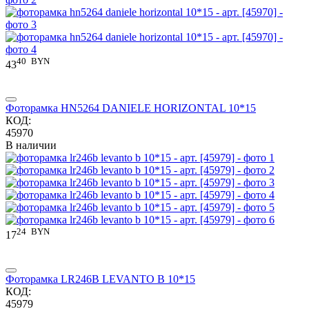
40
BYN
43
Фоторамка HN5264 DANIELE HORIZONTAL 10*15
КОД:
45970
В наличии
24
BYN
17
Фоторамка LR246B LEVANTO B 10*15
КОД:
45979