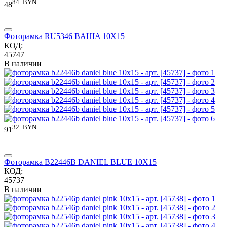
84
BYN
48
Фоторамка RU5346 BAHIA 10X15
КОД:
45747
В наличии
32
BYN
91
Фоторамка B22446B DANIEL BLUE 10X15
КОД:
45737
В наличии