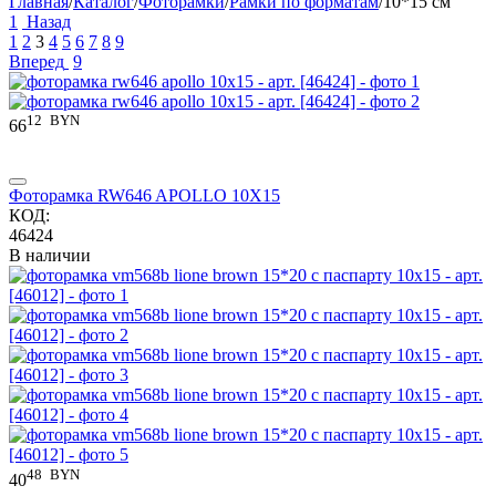
Главная
/
Каталог
/
Фоторамки
/
Рамки по форматам
/
10*15 см
1
Назад
1
2
3
4
5
6
7
8
9
Вперед
9
12
BYN
66
Фоторамка RW646 APOLLO 10X15
КОД:
46424
В наличии
48
BYN
40