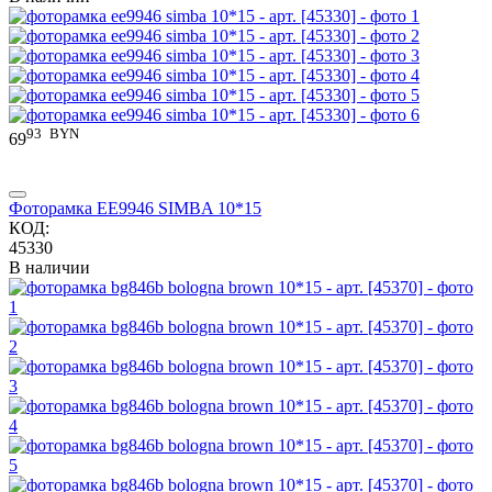
93
BYN
69
Фоторамка EE9946 SIMBA 10*15
КОД:
45330
В наличии