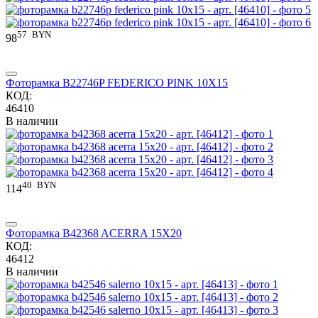
57
BYN
98
Фоторамка B22746P FEDERICO PINK 10X15
КОД:
46410
В наличии
40
BYN
114
Фоторамка B42368 ACERRA 15X20
КОД:
46412
В наличии