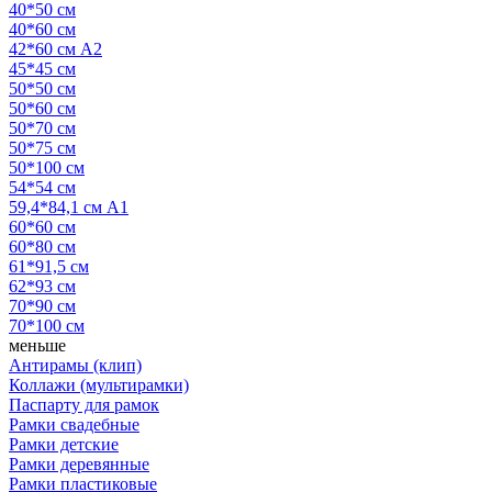
40*50 см
40*60 см
42*60 см А2
45*45 см
50*50 см
50*60 см
50*70 см
50*75 см
50*100 см
54*54 см
59,4*84,1 см А1
60*60 см
60*80 см
61*91,5 см
62*93 см
70*90 см
70*100 см
меньше
Антирамы (клип)
Коллажи (мультирамки)
Паспарту для рамок
Рамки свадебные
Рамки детские
Рамки деревянные
Рамки пластиковые