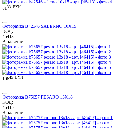
33
BYN
81
Фоторамка B42546 SALERNO 10X15
КОД:
46413
В наличии
45
BYN
106
Фоторамка B75657 PESARO 13X18
КОД:
46415
В наличии