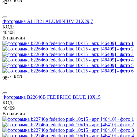
88
BYN
42
Фоторамка AL1B21 ALUMINIUM 21X29,7
КОД:
46408
В наличии
57
BYN
98
Фоторамка B22646B FEDERICO BLUE 10X15
КОД:
46409
В наличии