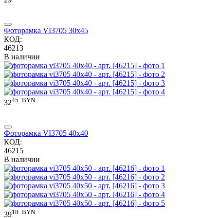
Фоторамка VI3705 30x45
КОД:
46213
В наличии
45
BYN
32
Фоторамка VI3705 40x40
КОД:
46215
В наличии
18
BYN
39