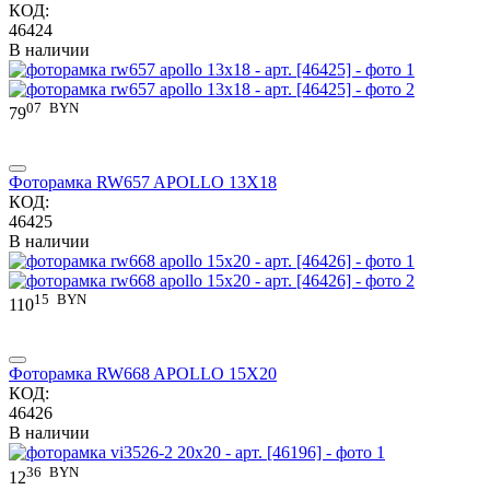
КОД:
46424
В наличии
07
BYN
79
Фоторамка RW657 APOLLO 13X18
КОД:
46425
В наличии
15
BYN
110
Фоторамка RW668 APOLLO 15X20
КОД:
46426
В наличии
36
BYN
12