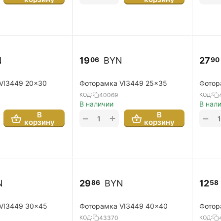
N
19
BYN
27
06
90
VI3449 20x30
Фоторамка VI3449 25x35
Фотор
40069
КОД:
КОД:
В наличии
В нал
В
В
+
−
−
корзину
корзину
N
29
BYN
12
86
58
VI3449 30x45
Фоторамка VI3449 40x40
Фотор
43370
КОД:
КОД: