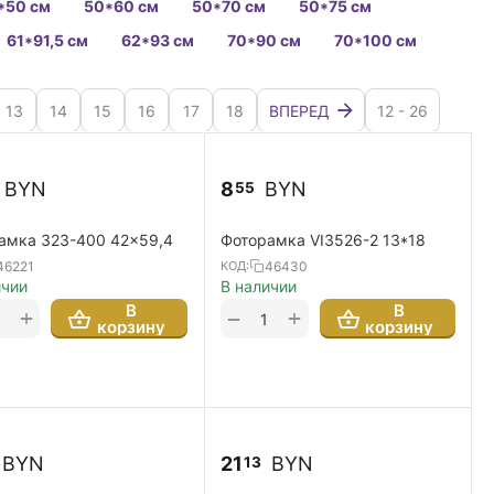
*50 см
50*60 см
50*70 см
50*75 см
61*91,5 см
62*93 см
70*90 см
70*100 см
13
14
15
16
17
18
ВПЕРЕД
12 - 26
BYN
8
BYN
55
амка 323-400 42x59,4
Фоторамка VI3526-2 13*18
46221
46430
КОД:
ичии
В наличии
В
В
+
+
−
корзину
корзину
BYN
21
BYN
13