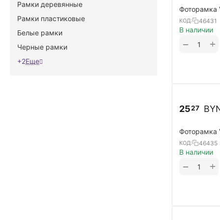
Рамки деревянные
Фоторамка 
Рамки пластиковые
46431
КОД:
В наличии
Белые рамки
+
−
Черные рамки
+2
Еще
25
BY
27
Фоторамка 
46435
КОД:
В наличии
+
−