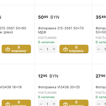
N
50
BYN
35
95
89
215-3561 50x60
Фоторамка 215-3561 50x70
Фотор
 (plexi)
МДФ
50x50
46093
КОД:
КОД:
В наличии
В нал
В
В
+
−
−
корзину
корзину
12
BYN
27
95
90
VI3438 18x18
Фоторамка VI3438 20x25
Фотор
40065
КОД:
КОД:
В наличии
В нал
В
В
+
−
−
корзину
корзину