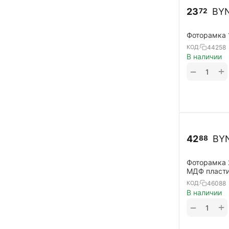
23
BY
72
Фоторамка 
44258
КОД:
В наличии
+
−
42
BY
88
Фоторамка 
МДФ пластик
46088
КОД:
В наличии
+
−