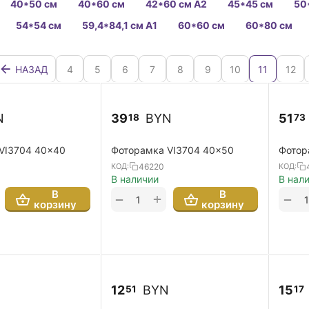
40*50 см
40*60 см
42*60 см А2
45*45 см
50
54*54 см
59,4*84,1 см А1
60*60 см
60*80 см
НАЗАД
4
5
6
7
8
9
10
11
12
N
39
BYN
51
18
73
VI3704 40x40
Фоторамка VI3704 40x50
Фотор
46220
КОД:
КОД:
В наличии
В нал
В
В
+
−
−
корзину
корзину
N
12
BYN
15
51
17