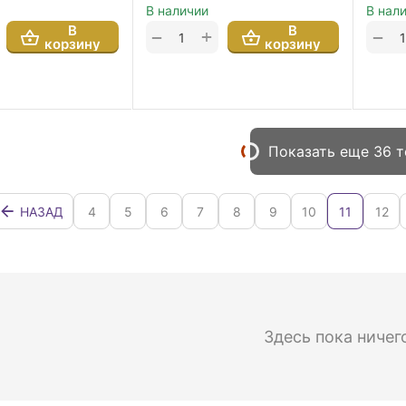
В наличии
В нал
В
В
+
−
−
корзину
корзину
Показать еще 36 
НАЗАД
4
5
6
7
8
9
10
11
12
Здесь пока ничег