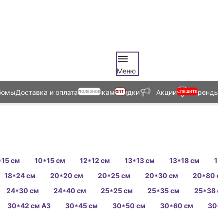
Меню
бомы
Доставка и оплата
Оптовикам
Скидки
Акции
Бренд
ПОЛЕЗНОЕ
ОПТ
СПЕШИТЕ
*15 см
10*15 см
12*12 см
13*13 см
13*18 см
1
18*24 см
20*20 см
20*25 см
20*30 см
20*80 
24*30 см
24*40 см
25*25 см
25*35 см
25*38
30*42 см А3
30*45 см
30*50 см
30*60 см
30