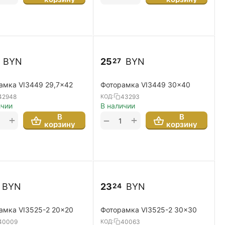
BYN
25
BYN
27
амка VI3449 29,7x42
Фоторамка VI3449 30x40
42948
43293
КОД:
ичии
В наличии
В
В
+
+
−
корзину
корзину
BYN
23
BYN
24
амка VI3525-2 20x20
Фоторамка VI3525-2 30x30
40009
40063
КОД: