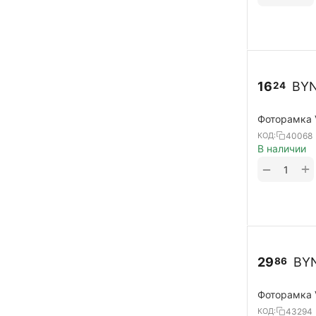
16
BY
24
Фоторамка 
40068
КОД:
В наличии
+
−
29
BY
86
Фоторамка 
43294
КОД: