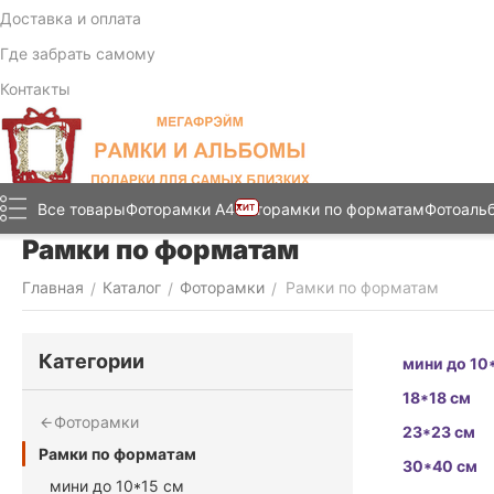
Доставка и оплата
Где забрать самому
Контакты
Все товары
Фоторамки А4
Фоторамки по форматам
Фотоаль
ХИТ
Рамки по форматам
Главная
Каталог
Фоторамки
Рамки по форматам
/
/
/
Категории
мини до 10
18*18 см
Фоторамки
23*23 см
Рамки по форматам
30*40 см
мини до 10*15 см