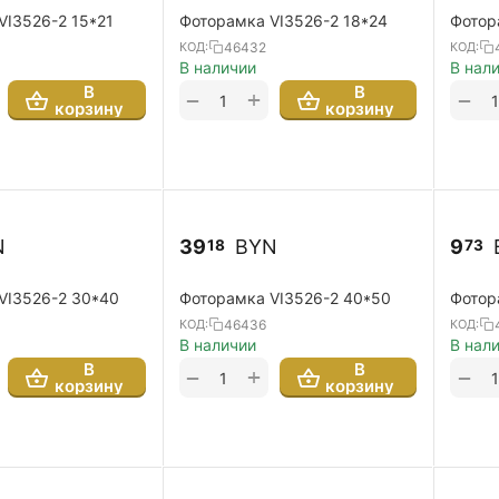
VI3526-2 15*21
Фоторамка VI3526-2 18*24
Фотор
46432
КОД:
КОД:
В наличии
В нал
В
В
+
−
−
корзину
корзину
N
39
BYN
9
18
73
VI3526-2 30*40
Фоторамка VI3526-2 40*50
Фотор
46436
КОД:
КОД:
В наличии
В нал
В
В
+
−
−
корзину
корзину