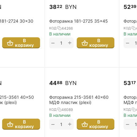
N
38
BYN
52
22
39
181-2724 30x30
Фоторамка 181-2725 35x45
Фотор
44266
КОД:
КОД:
В наличии
В нал
В
В
+
−
−
корзину
корзину
N
44
BYN
53
88
17
215-3561 40x50
Фоторамка 215-3561 40x60
Фотор
 (plexi)
МДФ пластик (plexi)
МДФ пл
46089
КОД:
КОД:
В наличии
В нал
В
В
+
−
−
корзину
корзину