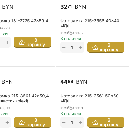
BYN
32
BYN
71
амка 181-2725 42x59,4
Фоторамка 215-3558 40x40
МДФ
44270
46087
ичии
КОД:
В наличии
В
+
корзину
В
+
−
корзину
BYN
44
BYN
88
амка 215-3561 42x59,4
Фоторамка 215-3561 50x50
астик (plexi)
МДФ
46090
46091
КОД:
ичии
В наличии
В
В
+
+
−
корзину
корзину