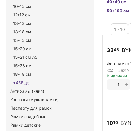
40*40 см
10*15 см
50*100 см
12*12 см
13*13 см
1 - 10
13*18 см
15*15 см
15*20 см
32
BY
45
15*21 см А5
Фоторамка 
15*23 см
46219
КОД:
18*18 см
В наличии
+45
Еще
+
−
Антирамы (клип)
Коллажи (мультирамки)
Паспарту для рамок
Рамки свадебные
10
BY
10
Рамки детские