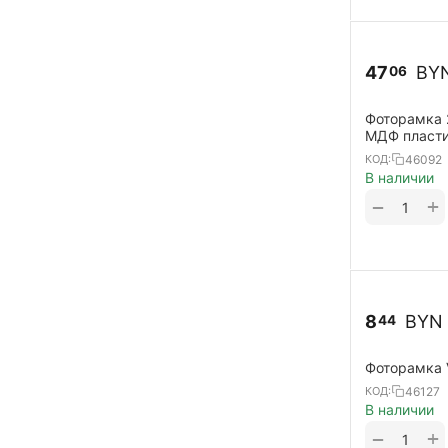
47
BY
06
Фоторамка 
МДФ пластик
46092
КОД:
В наличии
+
−
8
BYN
44
Фоторамка 
46127
КОД:
В наличии
+
−