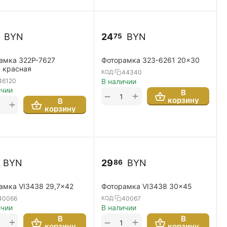
BYN
24
BYN
75
амка 322P-7627
Фоторамка 323-6261 20x30
 красная
44340
КОД:
46120
В наличии
ичии
В
+
−
корзину
В
+
корзину
BYN
29
BYN
86
амка VI3438 29,7x42
Фоторамка VI3438 30x45
40066
40067
КОД:
ичии
В наличии
В
В
+
+
−
корзину
корзину