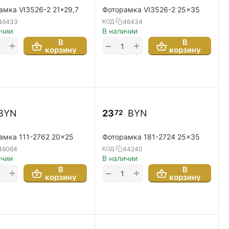
амка VI3526-2 21*29,7
Фоторамка VI3526-2 25x35
46433
46434
КОД:
ичии
В наличии
В
В
+
+
−
корзину
корзину
BYN
23
BYN
72
амка 111-2762 20x25
Фоторамка 181-2724 25x35
46064
44240
КОД:
ичии
В наличии
В
В
+
+
−
корзину
корзину