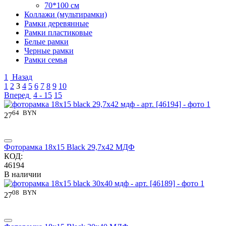
70*100 см
Коллажи (мультирамки)
Рамки деревянные
Рамки пластиковые
Белые рамки
Черные рамки
Рамки семья
1
Назад
1
2
3
4
5
6
7
8
9
10
Вперед
4 - 15
15
64
BYN
27
Фоторамка 18x15 Black 29,7x42 МДФ
КОД:
46194
В наличии
08
BYN
27