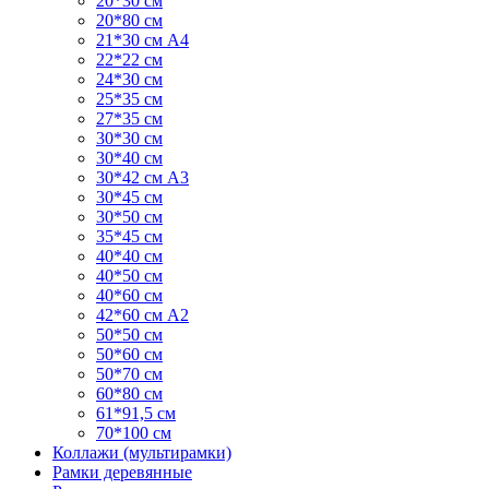
20*30 см
20*80 см
21*30 см А4
22*22 см
24*30 см
25*35 см
27*35 см
30*30 см
30*40 см
30*42 см А3
30*45 см
30*50 см
35*45 см
40*40 см
40*50 см
40*60 см
42*60 см А2
50*50 см
50*60 см
50*70 см
60*80 см
61*91,5 см
70*100 см
Коллажи (мультирамки)
Рамки деревянные