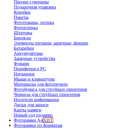
Прочие сувениры
Подарочная упаковка
Коробки
Пакеты
Фототовары, оптика
Фотопленка
Штативы
Бинокли
Элементы питания, зарядные, фонари
Батарейки
Аккумуляторы
Зарядные устройства
Фонари
Периферия к PC
Наушники
Мыши и клавиатуры
Материалы для фотопечати
Фотобумага для струйных принтеров
Чернила для струйных принтеров
Носители информации
Диски для записи
Карты памяти
Новый год подарки
Фоторамки А4
ХИТ
Фоторамки по форматам