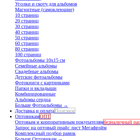
Уголки и скотч для альбомов
Магнитные (самоклеющие)
10 страниц
20 страниц
30 страниц
40 страниц
50 страниц
60 страниц
80 страниц
100 страниц
Фотоальбомы 10х15 см
Семейные альбомы
Свадебные альбомы
Детские фотоальбомы
Фотокниги с картинками
Папки и вкладыши
Комбинированные
Альбомы сердца
Больше Фотоальбомы
→
Доставка и оплата
Полезное
Оптовикам
ОПТ
Оптовым и корпоративным покупателям
безналичный рас
Запрос на оптовый прайс лист Мегафрэйм
Комплексный подбор рамок
Больше Оптовикам
→