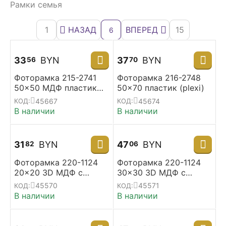
Рамки семья
1
НАЗАД
ВПЕРЕД
15
6
33
BYN
37
BYN
56
70
Фоторамка 215-2741
Фоторамка 216-2748
50x50 МДФ пластик
50x70 пластик (plexi)
(plexi)
45667
45674
КОД:
КОД:
В наличии
В наличии
31
BYN
47
BYN
82
06
Фоторамка 220-1124
Фоторамка 220-1124
20x20 3D МДФ с
30x30 3D МДФ с
паспарту 10*10
паспарту 15*15
45570
45571
КОД:
КОД:
В наличии
В наличии