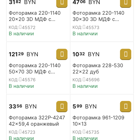
31
BYN
47
BYN
82
06
Фоторамка 220-1140
Фоторамка 220-1140
20x20 3D МДФ с
30x30 3D МДФ с
паспарту 10*10
паспарту 15*15
45572
45573
КОД:
КОД:
В наличии
В наличии
121
BYN
10
BYN
29
32
Фоторамка 220-1140
Фоторамка 228-530
50x70 3D МДФ с
22x22 дуб
паспарту 40*60
45576
45696
КОД:
КОД:
В наличии
В наличии
33
BYN
5
BYN
56
99
Фоторамка 322P-4247
Фоторамка 961-1209
42x59,4 оранжевый
10x13
45723
45735
КОД:
КОД:
В наличии
В наличии