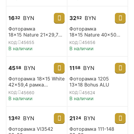
16
BYN
32
BYN
32
52
Фоторамка
Фоторамка
18x15 Nature 21x29,7
18x15 Nature 40x50
МДФ
МДФ
45655
45656
КОД:
КОД:
В наличии
В наличии
45
BYN
11
BYN
58
58
Фоторамка 18x15 White
Фоторамка 1205
42x59,4 рамка
13x18 Bohus ALU
деревнная МДФ
45660
45624
КОД:
КОД:
пластик (plexi)
В наличии
В наличии
13
BYN
21
BYN
62
24
Фоторамка VI3542
Фоторамка 111-148