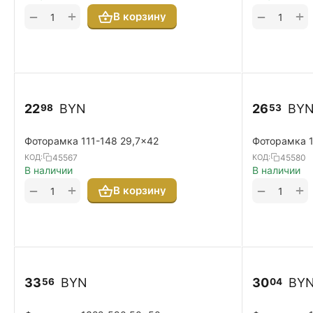
+
+
−
−
В корзину
22
BYN
26
BY
98
53
Фоторамка 111-148 29,7x42
Фоторамка 
45567
45580
КОД:
КОД:
В наличии
В наличии
+
+
−
−
В корзину
33
BYN
30
BY
56
04