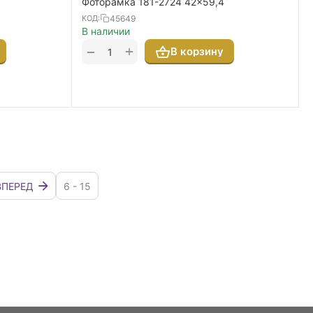
Фоторамка 181-2724 42x59,4
45649
КОД:
В наличии
+
−
В корзину
ВПЕРЕД
6 - 15