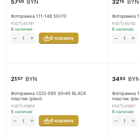
57
BYN
32
BYN
50
15
Фоторамка 111-148 50*70
Фоторамка 1
45781
45782
КОД:
КОД:
В наличии
В наличии
+
+
−
−
В корзину
21
BYN
34
BY
57
93
Фоторамка 1322-590 30*45 BLACK
Фоторамка 
пластик (plexi)
пластик (plex
45800
45801
КОД:
КОД:
В наличии
В наличии
+
+
−
−
В корзину