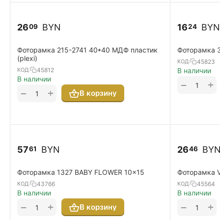
26
BYN
16
BYN
09
24
Фоторамка 215-2741 40*40 МДФ пластик
Фоторамка 
(plexi)
45823
КОД:
45812
КОД:
В наличии
В наличии
+
−
+
−
В корзину
57
BYN
26
BY
61
46
Фоторамка 1327 BABY FLOWER 10x15
Фоторамка 
43766
45564
КОД:
КОД:
В наличии
В наличии
+
+
−
−
В корзину