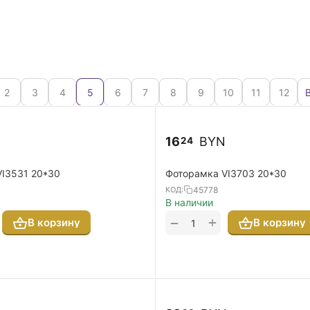
2
3
4
5
6
7
8
9
10
11
12
16
BYN
24
I3531 20*30
Фоторамка VI3703 20*30
45778
КОД:
В наличии
+
−
В корзину
В корзину