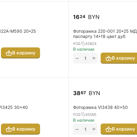
16
BYN
24
322A-M590 20*25
Фоторамка 220-001 20*25 МД
паспарту 14*18 цвет дуб
45824
КОД:
В наличии
В корзину
+
−
В корзину
N
38
BYN
67
VI3425 30x40
Фоторамка VI3438 40x50
45565
КОД:
В наличии
+
−
В корзину
В корзину