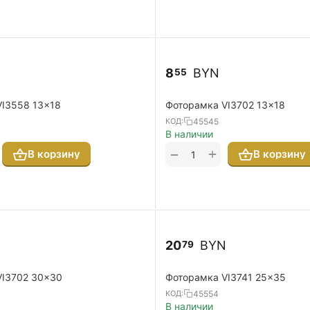
8
BYN
55
VI3558 13x18
Фоторамка VI3702 13x18
45545
КОД:
В наличии
+
−
В корзину
В корзину
N
20
BYN
79
VI3702 30x30
Фоторамка VI3741 25x35
45554
КОД:
В наличии