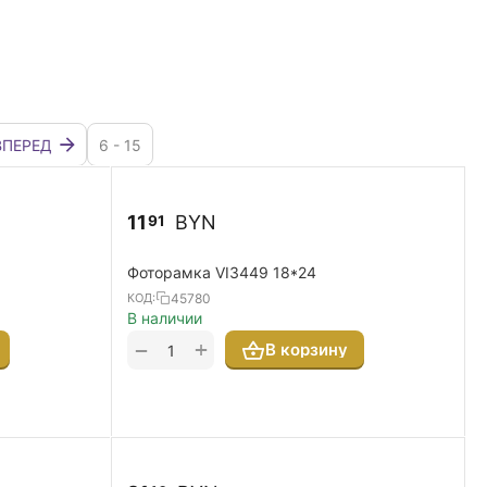
ВПЕРЕД
6 - 15
11
BYN
91
Фоторамка VI3449 18*24
45780
КОД:
В наличии
+
−
В корзину