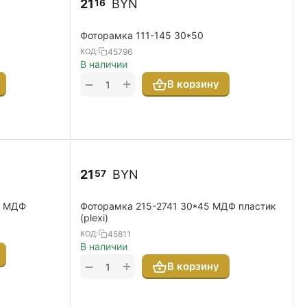
21
BYN
16
Фоторамка 111-145 30*50
45796
КОД:
В наличии
+
−
В корзину
21
BYN
57
0 МДФ
Фоторамка 215-2741 30*45 МДФ пластик
(plexi)
45811
КОД:
В наличии
+
−
В корзину