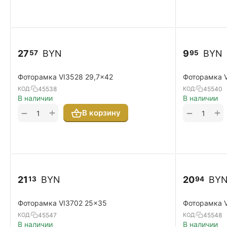
27
BYN
9
BYN
57
95
Фоторамка VI3528 29,7x42
Фоторамка 
45538
45540
КОД:
КОД:
В наличии
В наличии
+
+
−
−
В корзину
21
BYN
20
BY
13
94
Фоторамка VI3702 25x35
Фоторамка 
45547
45548
КОД:
КОД:
В наличии
В наличии