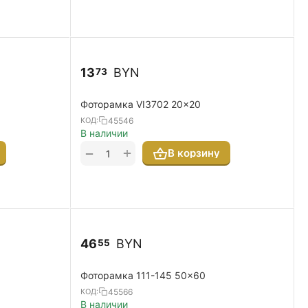
13
BYN
73
Фоторамка VI3702 20x20
45546
КОД:
В наличии
+
−
В корзину
46
BYN
55
Фоторамка 111-145 50x60
45566
КОД:
В наличии