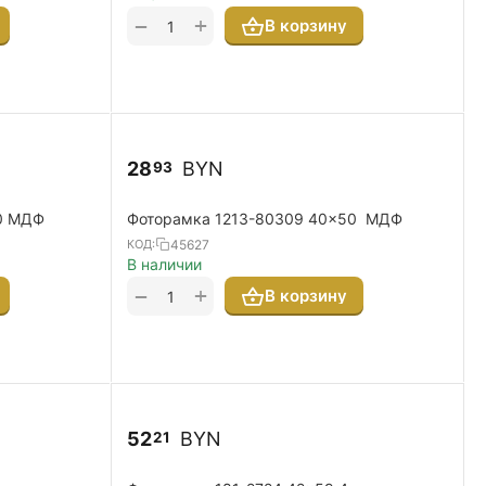
+
−
В корзину
28
BYN
93
0 МДФ
Фоторамка 1213-80309 40x50 МДФ
45627
КОД:
В наличии
+
−
В корзину
52
BYN
21