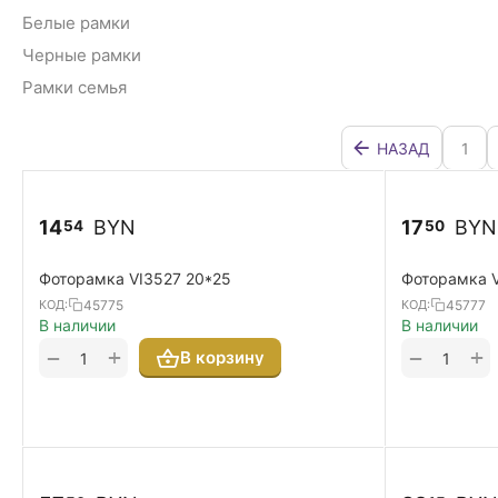
Белые рамки
Черные рамки
Рамки семья
НАЗАД
1
14
BYN
17
BYN
54
50
Фоторамка VI3527 20*25
Фоторамка V
45775
45777
КОД:
КОД:
В наличии
В наличии
+
+
−
−
В корзину