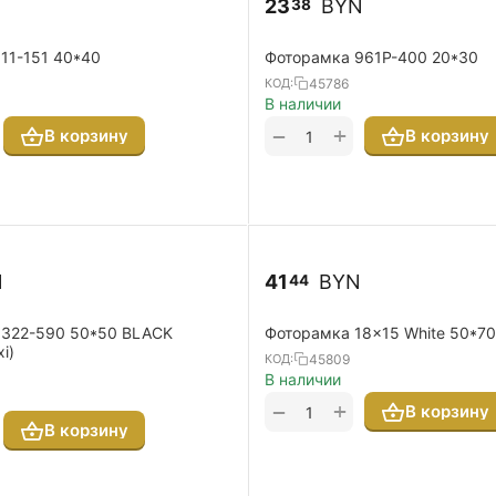
23
BYN
38
11-151 40*40
Фоторамка 961P-400 20*30
45786
КОД:
В наличии
+
−
В корзину
В корзину
N
41
BYN
44
1322-590 50*50 BLACK
Фоторамка 18x15 White 50*7
i)
45809
КОД:
В наличии
+
−
В корзину
В корзину