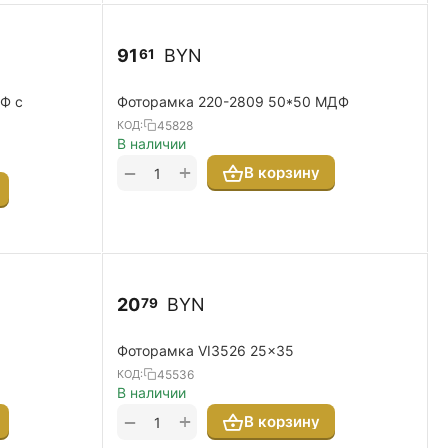
91
BYN
61
Ф с
Фоторамка 220-2809 50*50 МДФ
45828
КОД:
В наличии
+
−
В корзину
20
BYN
79
Фоторамка VI3526 25x35
45536
КОД:
В наличии
+
−
В корзину