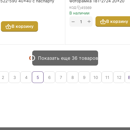
522-590 40x40 с паспарту
Фоторамка 181-2724 20x20
45569
КОД:
В наличии
+
−
В корзину
В корзину
Показать еще 36 товаров
2
3
4
5
6
7
8
9
10
11
12