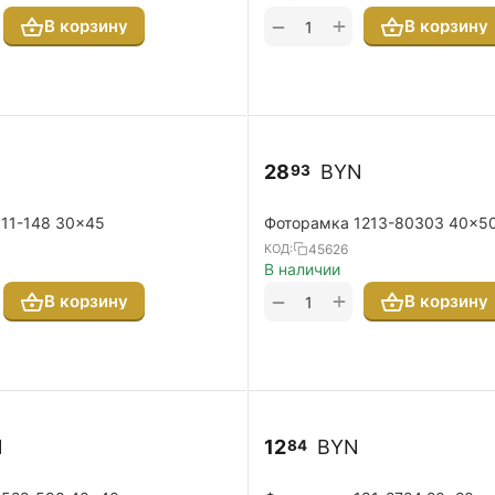
+
−
В корзину
В корзину
N
28
BYN
93
111-148 30x45
Фоторамка 1213-80303 40x5
45626
КОД:
В наличии
+
−
В корзину
В корзину
N
12
BYN
84