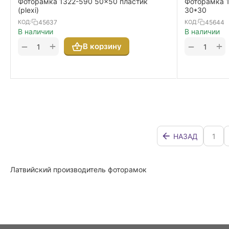
Фоторамка 1322-590 50x50 пластик
Фоторамка 1
(plexi)
30*30
45637
45644
КОД:
КОД:
В наличии
В наличии
+
+
−
−
В корзину
НАЗАД
1
Латвийский производитель фоторамок