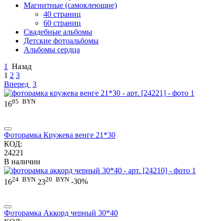
Магнитные (самоклеющие)
40 страниц
60 страниц
Свадебные альбомы
Детские фотоальбомы
Альбомы сердца
1
Назад
1
2
3
Вперед
3
95
BYN
16
Фоторамка Кружева венге 21*30
КОД:
24221
В наличии
24
BYN
20
BYN
16
23
-30%
Фоторамка Аккорд черный 30*40