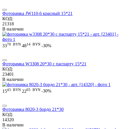
Фоторамка JW110-6 красный 15*21
КОД:
21318
В наличии
70
BYN
14
BYN
33
48
-30%
Фоторамка W3308 20*30 c паспарту 15*21
КОД:
23401
В наличии
43
BYN
05
BYN
15
22
-30%
Фоторамка 8020-3 бордо 21*30
КОД:
14320
В наличии