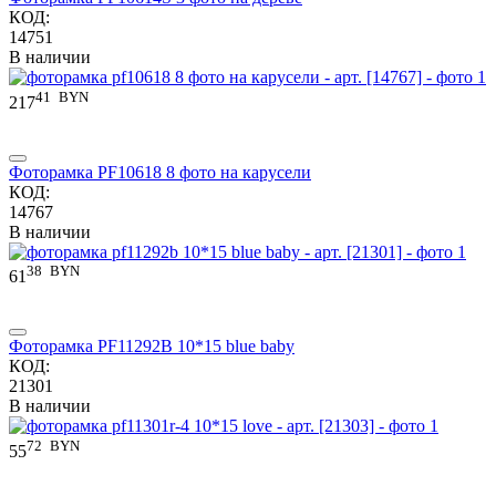
КОД:
14751
В наличии
41
BYN
217
Фоторамка PF10618 8 фото на карусели
КОД:
14767
В наличии
38
BYN
61
Фоторамка PF11292B 10*15 blue baby
КОД:
21301
В наличии
72
BYN
55