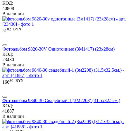
КОД:
40808
В наличии
02
BYN
51
Фотоальбом 9820-30V Однотонные (3М1417) (23x28см)
КОД:
23430
В наличии
80
BYN
166
Фотоальбом 9840-30 Свадебный-1 (3М2208) (31.5x32.5см.)
КОД:
41887
В наличии