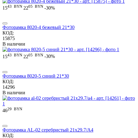
43
BYN
05
BYN
15
22
-30%
Фоторамка 8020-4 бежевый 21*30
КОД:
15875
В наличии
43
BYN
05
BYN
15
22
-30%
Фоторамка 8020-5 синий 21*30
КОД:
14296
В наличии
29
BYN
46
Фоторамка AL-02 серебристый 21x29.7/A4
КОД: