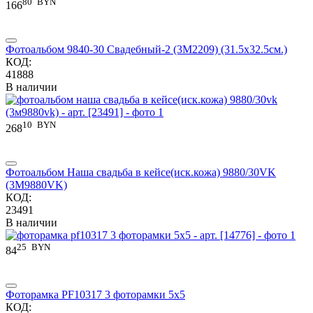
80
BYN
166
Фотоальбом 9840-30 Свадебный-2 (3М2209) (31.5x32.5см.)
КОД:
41888
В наличии
10
BYN
268
Фотоальбом Наша свадьба в кейсе(иск.кожа) 9880/30VK
(3М9880VK)
КОД:
23491
В наличии
25
BYN
84
Фоторамка PF10317 3 фоторамки 5x5
КОД: