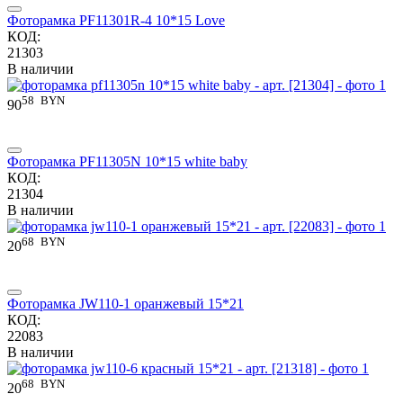
Фоторамка PF11301R-4 10*15 Love
КОД:
21303
В наличии
58
BYN
90
Фоторамка PF11305N 10*15 white baby
КОД:
21304
В наличии
68
BYN
20
Фоторамка JW110-1 оранжевый 15*21
КОД:
22083
В наличии
68
BYN
20